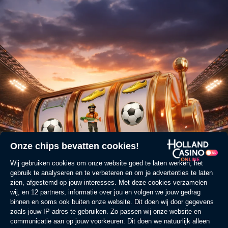
Onze chips bevatten cookies!
De nieuwe slots-
Wij gebruiken cookies om onze website goed te laten werken, het
gebruik te analyseren en te verbeteren en om je advertenties te laten
welkomstbonus
zien, afgestemd op jouw interesses. Met deze cookies verzamelen
wij, en 12 partners, informatie over jou en volgen we jouw gedrag
binnen en soms ook buiten onze website. Dit doen wij door gegevens
Tot 350 Free Spins én tot €100 extra speelgeld bij
zoals jouw IP-adres te gebruiken. Zo passen wij onze website en
communicatie aan op jouw voorkeuren. Dit doen we natuurlijk alleen
een minimale storting van €10